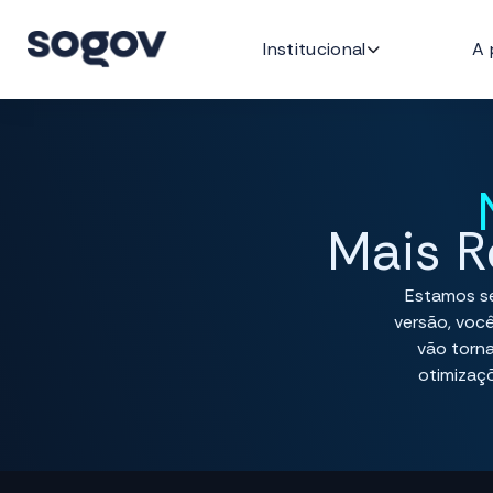
Institucional
A 
P
Mais R
Estamos se
versão, voc
vão torna
otimizaçõ