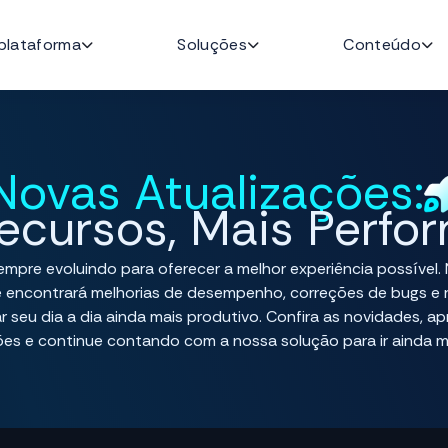
plataforma
Soluções
Conteúdo
Tecnologia da Informação
Imprensa
Atualizações
Fale com u
refeitos
Cidadãos
Jurídico
Sobre nós
Times & Carreiras
Funcionalidades
Segurança e LGPD
Orçament
Novas Atualizações:
ecursos, Mais Perfo
mpre evoluindo para oferecer a melhor experiência possível.
ê encontrará melhorias de desempenho, correções de bugs e 
r seu dia a dia ainda mais produtivo. Confira as novidades, ap
es e continue contando com a nossa solução para ir ainda m