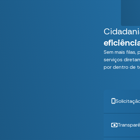
Cidadani
eficiênci
Sem mais filas
serviços direta
por dentro de t
Solicitaçã
Transparê