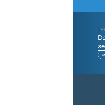
PE
Do
se
Sa