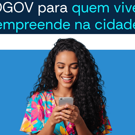
OGOV para
quem viv
empreende na cidad
OGOV resolve problemas que vão do cidadão à empr
Facilitando acessos e simplificando processos.