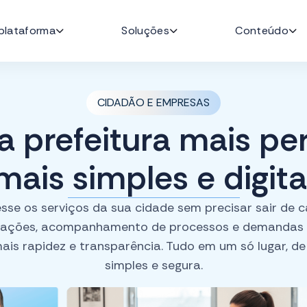
plataforma
Soluções
Conteúdo
Tecnologia da Informação
Imprensa
Atualizações
Fale com u
refeitos
Cidadãos
Jurídico
Sobre nós
Times & Carreiras
Funcionalidades
Segurança e LGPD
Orçament
CIDADÃO E EMPRESAS
a prefeitura mais per
mais simples e digita
sse os serviços da sua cidade sem precisar sair de c
itações, acompanhamento de processos e demandas
is rapidez e transparência. Tudo em um só lugar, d
simples e segura.