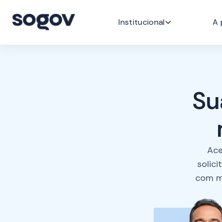
Institucional
A 
P
Su
Ace
solic
com ma