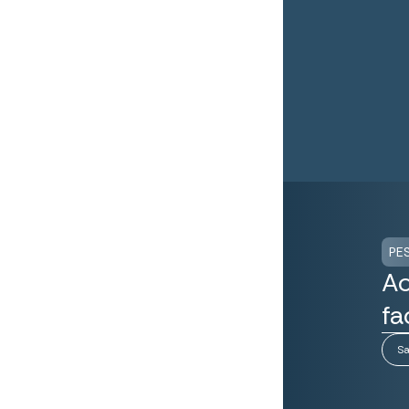
PE
Ao
fa
Sa