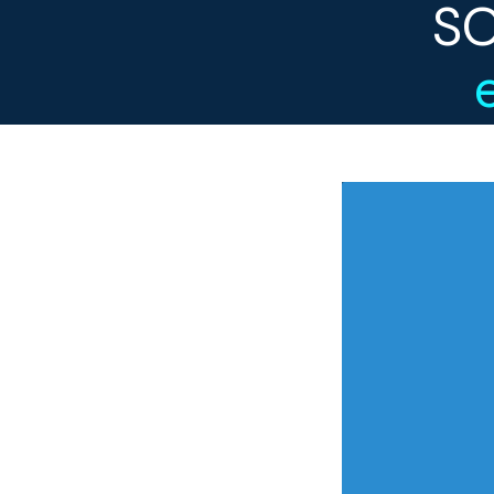
S
O S